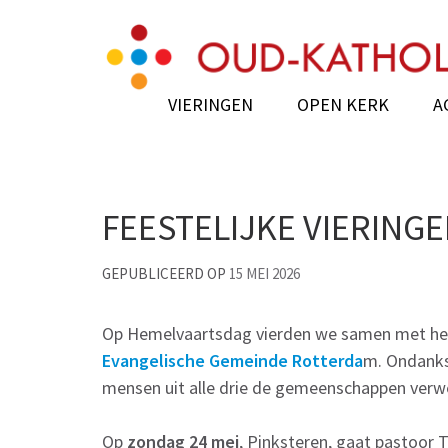
Skip
Oud-Katholieke Para
to
content
(Press
VIERINGEN
OPEN KERK
A
Enter)
FEESTELIJKE VIERINGE
GEPUBLICEERD OP
15 MEI 2026
Op Hemelvaartsdag vierden we samen met h
Evangelische Gemeinde Rotterda
m. Ondanks
mensen uit alle drie de gemeenschappen verwe
Op
zondag 24 mei
, Pinksteren, gaat pastoor T