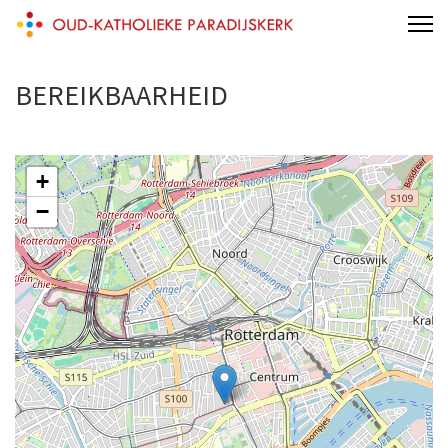
Skip
Oud-Katholieke Paradijskerk
to
content
BEREIKBAARHEID
(Press
Enter)
+
−