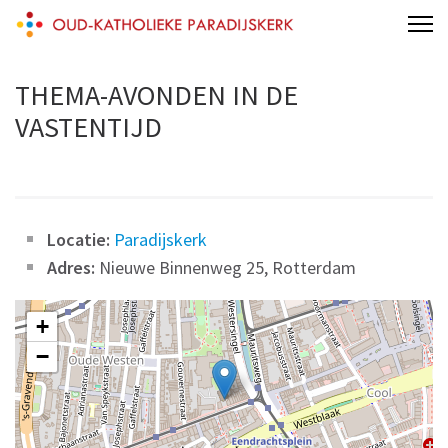
Skip
Oud-Katholieke Paradijskerk
to
content
THEMA-AVONDEN IN DE
(Press
VASTENTIJD
Enter)
Locatie:
Paradijskerk
Adres:
Nieuwe Binnenweg 25, Rotterdam
+
−