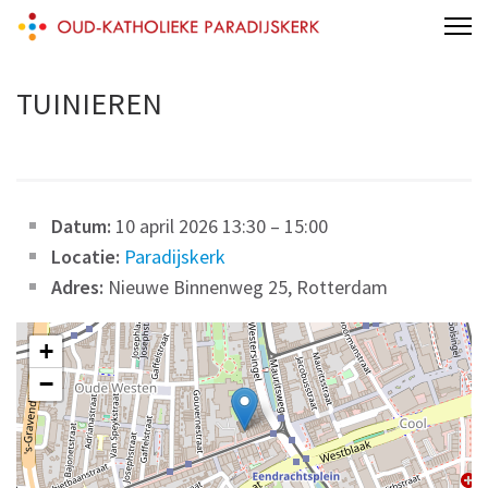
Skip
Oud-Katholieke Paradijskerk
to
content
TUINIEREN
(Press
Enter)
Datum:
10 april 2026 13:30
–
15:00
Locatie:
Paradijskerk
Adres:
Nieuwe Binnenweg 25, Rotterdam
+
−